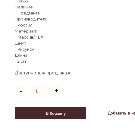
16655
Наличие
Предзаказ
Производитель:
Россия
Материал:
Массив/ПВХ
Цвет:
Рисунок
Длина:
2 см
Доступно для предзаказа
Количество
-
+
товара
Ширма
1705-
3
Добавить в и
В Корзину
Библиотека
(3
панели)