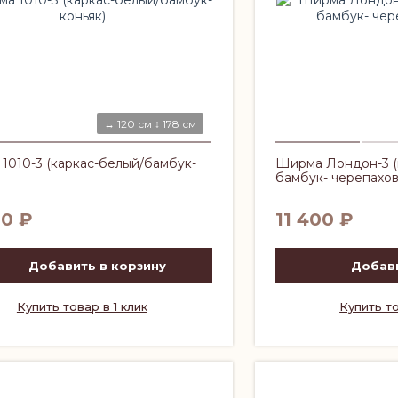
↔ 120 см ↕ 178 см
1010-3 (каркас-белый/бамбук-
Ширма Лондон-3 (к
бамбук- черепахов
00
₽
11 400
₽
Добавить в корзину
Добави
Купить товар в 1 клик
Купить то