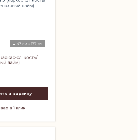
↔ 47 см ↕ 177 см
аркас-сл. кость/
ый лайм)
ть в корзину
вар в 1 клик