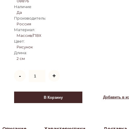
08876
Наличие
Да
Производитель:
Россия
Материал:
Массив/ПВХ
Цвет:
Рисунок
Длина:
2 см
Количество
-
+
товара
Ширма
1608-
5
Добавить в и
В Корзину
Телефонная
будка
(5
панелей)
Описание
Характеристики
Доставка