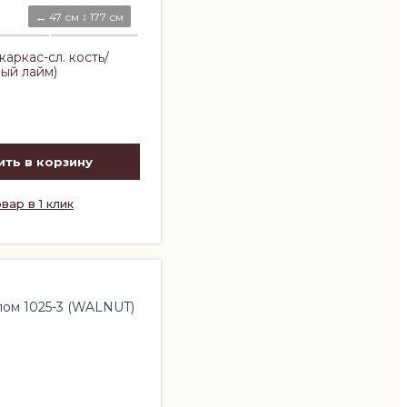
↔ 47 см ↕ 177 см
аркас-сл. кость/
ый лайм)
ть в корзину
вар в 1 клик