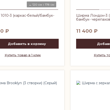
↔ 120 см ↕ 178 см
1010-3 (каркас-белый/бамбук-
Ширма Лондон-3 (к
бамбук- черепахов
00
₽
11 400
₽
Добавить в корзину
Добави
Купить товар в 1 клик
Купить то