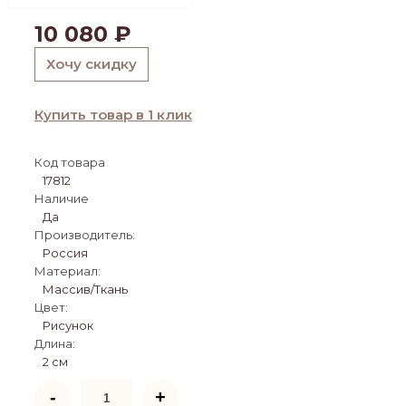
10 080
₽
Хочу скидку
Купить товар в 1 клик
Код товара
17812
Наличие
Да
Производитель:
Россия
Материал:
Массив/Ткань
Цвет:
Рисунок
Длина:
2 см
Количество
-
+
товара