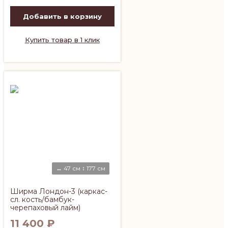
Добавить в корзину
Купить товар в 1 клик
↔ 47 см ↕ 177 см
Ширма Лондон-3 (каркас-
сл. кость/бамбук-
черепаховый лайм)
11 400
₽