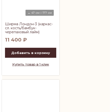
↔ 47 см ↕ 177 см
Ширма Лондон-3 (каркас-
сл. кость/бамбук-
черепаховый лайм)
11 400
₽
Добавить в корзину
Купить товар в 1 клик