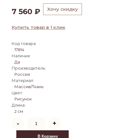
Хочу скидку
7 560
₽
Купить товар в 1 клик
Код товара
17814
Наличие
Да
Производитель:
Россия
Материал:
Массив/Ткань
Цвет:
Рисунок
Длина:
2 см
Количество
-
+
товара
Ширма
1402-
В Корзину