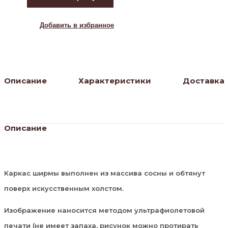
3
Улицы
города
Добавить в избранное
(3
панели)
Описание
Характеристики
Доставка
Описание
Каркас ширмы выполнен из массива сосны и обтянут
поверх искусственным холстом.
Изображение наносится методом ультрафиолетовой
печати (не имеет запаха, рисунок можно протирать