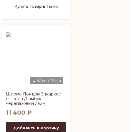
Купить товар в 1 клик
↔ 47 см ↕ 177 см
Ширма Лондон-3 (каркас-
сл. кость/бамбук-
черепаховый лайм)
11 400
₽
Добавить в корзину