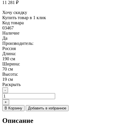
11 281
₽
Хочу скидку
Купить товар в 1 клик
Код товара
03467
Наличие
Да
Производитель:
Россия
Длина:
190 см
Ширина:
70 см
Высота:
19 см
Раскрыть
-
Количество
товара
+
Матрас
В Корзину
Добавить в избранное
Soft
струтто
Описание