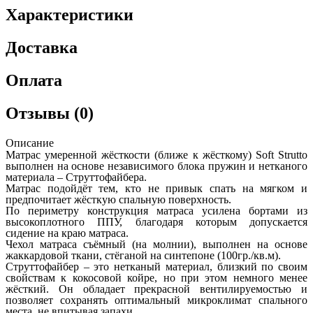
Характеристики
Доставка
Оплата
Отзывы (0)
Описание
Матрас умеренной жёсткости (ближе к жёсткому) Soft Strutto
выполнен на основе независимого блока пружин и нетканого
материала – Струттофайбера.
Матрас подойдёт тем, кто не привык спать на мягком и
предпочитает жёсткую спальную поверхность.
По периметру конструкция матраса усилена бортами из
высокоплотного ППУ, благодаря которым допускается
сидение на краю матраса.
Чехол матраса съёмный (на молнии), выполнен на основе
жаккардовой ткани, стёганой на синтепоне (100гр./кв.м).
Струттофайбер – это нетканый материал, близкий по своим
свойствам к кокосовой койре, но при этом немного менее
жёсткий. Он обладает прекрасной вентилируемостью и
позволяет сохранять оптимальный микроклимат спального
места, не впитывая запахи.