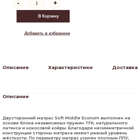
-
+
товара
Матрас
Soft
В Корзину
мидл-
эконом
Добавить в избранное
Описание
Характеристики
Доставка
Описание
Двусторонний матрас Soft Middle Econom выполнен на
основе блока независимых пружин TFK, натурального
латекса и кокосовой койры. Благодаря несимметричной
конструкции стороны матраса имеют разный уровень
жёсткости. По периметру матрас усилен плотным ППУ,