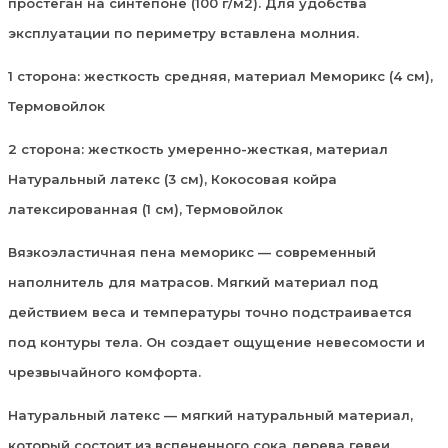
простеган на синтепоне (100 г/м2). Для удобства
эксплуатации по периметру вставлена молния.
1 сторона: жесткость средняя, материал Меморикс (4 см),
Термовойлок
2 сторона: жесткость умеренно-жесткая, материал
Натуральный латекс (3 см), Кокосовая койра
латексированная (1 см), Термовойлок
Вязкоэластичная пена меморикс — современный
наполнитель для матрасов. Мягкий материал под
действием веса и температуры точно подстраивается
под контуры тела. Он создает ощущение невесомости и
чрезвычайного комфорта.
Натуральный латекс — мягкий натуральный материал,
который состоит из вспененного сока дерева гевеи.