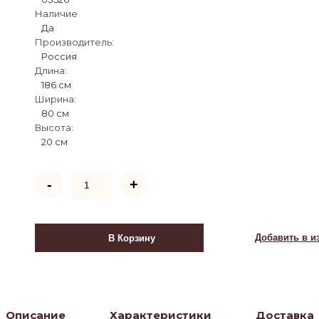
Наличие
Да
Производитель:
Россия
Длина:
186 см
Ширина:
80 см
Высота:
20 см
Количество
-
+
товара
Матрас
Дуэт
латекс
Добавить в и
В Корзину
econom
Описание
Характеристики
Доставка