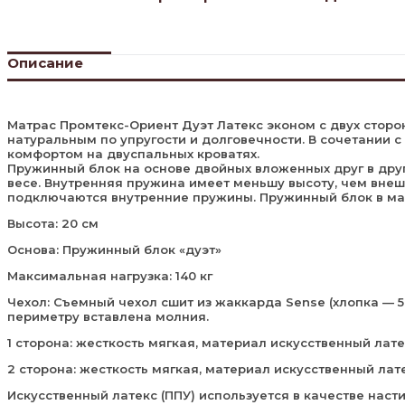
Описание
Матрас Промтекс-Ориент Дуэт Латекс эконом с двух стор
натуральным по упругости и долговечности. В сочетании 
комфортом на двуспальных кроватях.
Пружинный блок на основе двойных вложенных друг в дру
весе. Внутренняя пружина имеет меньшу высоту, чем внеш
подключаются внутренние пружины. Пружинный блок в ма
Высота: 20 см
Основа: Пружинный блок «дуэт»
Максимальная нагрузка: 140 кг
Чехол: Съемный чехол сшит из жаккарда Sense (хлопка — 5% 
периметру вставлена молния.
1 сторона: жесткость мягкая, материал искусственный лате
2 сторона: жесткость мягкая, материал искусственный лате
Искусственный латекс (ППУ) используется в качестве нас