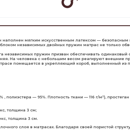
он наполнен мягким искусственным латексом — безопасным 
с блоком независимых двойных пружин матрас не только обв
га независимых пружин призван обеспечивать одинаковый 
няя. На человека с небольшим весом реагируют внешние пр
трасе помещается в укрепляющий короб, выполненный из 
, полиэстера — 95%. Плотность ткани — 116 г/м²), простеган
кс, толщина 3 см;
кс, толщина 3 см.
тилочного слоя в матрасах. Благодаря своей пористой стр