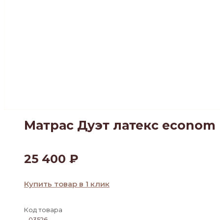
Матрас Дуэт латекс econom
25 400
₽
Купить товар в 1 клик
Код товара
03526