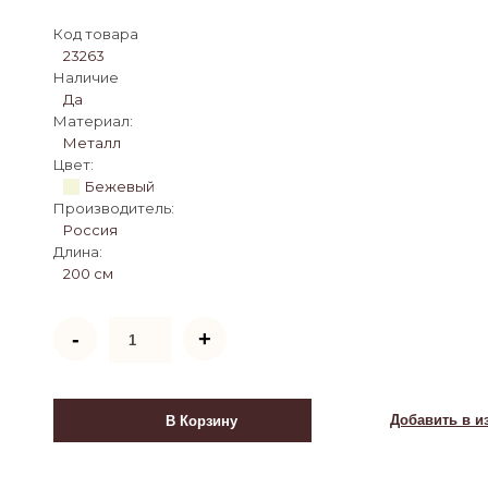
Код товара
23263
Наличие
Да
Материал:
Металл
Цвет:
Бежевый
Производитель:
Россия
Длина:
200 см
Количество
-
+
товара
Кровать
односпальная
Шарм
Добавить в и
В Корзину
(90х200/
Бежевый)
основание
металлическое