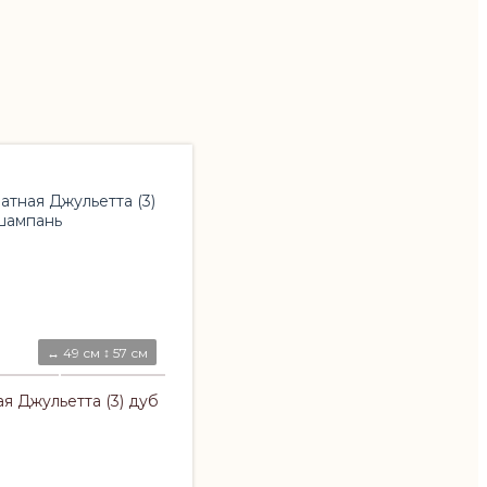
↔ 49 см ↕ 57 см
я Джульетта (3) дуб