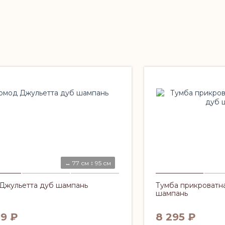
↔ 77 см ↕ 95 см
Джульетта дуб шампань
Тумба прикроватна
шампань
39
₽
8 295
₽