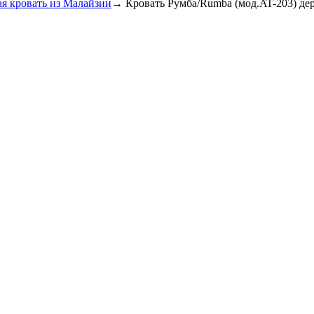
я кровать из Малайзии
→
Кровать Румба/Rumba (мод.AT-203) дер