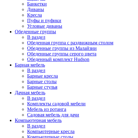
Банкетки
Диваны
Кресла
Пуфы и пуфики
Угловые диваны
Обеденные группы
В раздел
Обеденная группа с раздвижным столом
Обеденные группы из Малайзии
Обеденные группы серого цвета
Обеденный комплект Hudson
Барная мебель
В раздел
Барные кресла
Барные столы
Барные стулья
Дачная мебель
В раздел
Комплекты садовой мебели
Мебель из ротанга
Садовая мебель для дачи
Компьютерная мебель
В раздел
Компьютерные кресла
Компьютерные столы