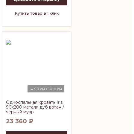
Купить товар в 1 клик
↔ 90 см ↕ 101,5 см
Односпальная кровать Iris
90х200 металл дуб вотан /
черный муар
23 360
₽