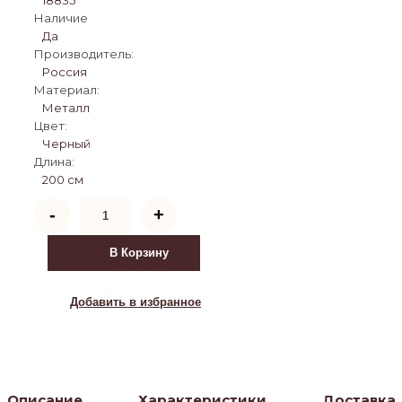
Наличие
Да
Производитель:
Россия
Материал:
Металл
Цвет:
Черный
Длина:
200 см
Количество
-
+
товара
Кровать
Леон
В Корзину
160
черная
Добавить в избранное
Описание
Характеристики
Доставка