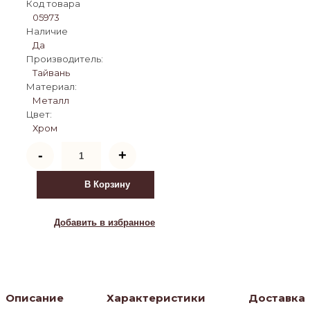
Код товара
05973
Наличие
Да
Производитель:
Тайвань
Материал:
Металл
Цвет:
Хром
Количество
-
+
товара
Подставка
для
В Корзину
обуви
0222/SR
3025
Добавить в избранное
Описание
Характеристики
Доставка