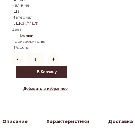
Наличие
Да
Материал:
ЛДСП/МДФ
Цвет:
Белый
Производитель:
Россия
Количество
-
+
товара
ТВ-
тумба
В Корзину
Версаль
(белый)
Добавить в избранное
Описание
Характеристики
Доставка