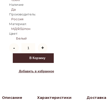
Наличие
Да
Производитель:
Россия
Материал:
МДФ/Шпон
Цвет:
Белый
Количество
-
+
товара
Этажерка-
стеллаж
В Корзину
Джульетта
4
яруса
Добавить в избранное
(цвет
Молочный
дуб)
Описание
Характеристики
Доставка