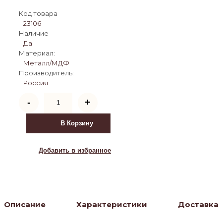
Код товара
23106
Наличие
Да
Материал:
Металл/МДФ
Производитель:
Россия
Количество
-
+
товара
Стол
сервировочный
В Корзину
Эстер
Орех
гикори
Добавить в избранное
gray
/
Черный
Описание
Характеристики
Доставка