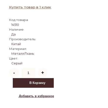
Купить товар в 1 клик
Код товара
14510
Наличие
Да
Производитель:
Китай
Материал:
Металл/Ткань
Цвет:
Серый
Количество
-
+
товара
Компьютерное
кресло
В Корзину
Ergoplus
light
gray
Добавить в избранное
/
white