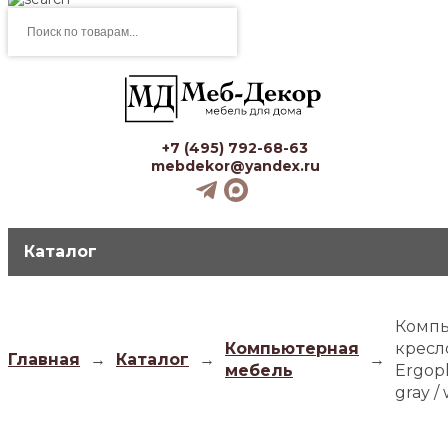
Поиск
товаров
+7 (495) 792-68-63
mebdekor@yandex.ru
Каталог
Комп
Компьютерная
кресл
Главная
→
Каталог
→
→
мебель
Ergopl
gray /