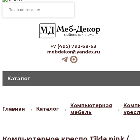
Поиск
товаров
+7 (495) 792-68-63
mebdekor@yandex.ru
Каталог
Компьютерная
Комп
Главная
→
Каталог
→
→
мебель
крес
Компьютерное кресло Tilda pink /