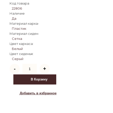
Код товара
22806
Наличие
Да
Материал каркаса:
Пластик
Материал сиденья:
Сетка
Цвет каркаса:
Белый
Цвет сиденья:
Серый
Количество
-
+
товара
Компьютерное
кресло
В Корзину
Tilda
light
gray
Добавить в избранное
/
white