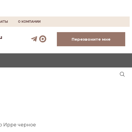
АКТЫ
О КОМПАНИИ
u
Перезвоните мне
о Ирре черное