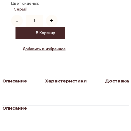
Цвет сиденья:
Серый
Количество
-
+
товара
Стул
барный
В Корзину
DOBRIN
BARNY,
серый
Добавить в избранное
велюр
(MJ9-
75)
Описание
Характеристики
Доставка
Описание