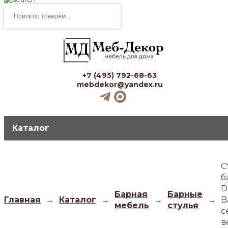
Поиск
товаров
+7 (495) 792-68-63
mebdekor@yandex.ru
Каталог
С
б
D
Барная
Барные
Главная
→
Каталог
→
→
→
B
мебель
стулья
с
в