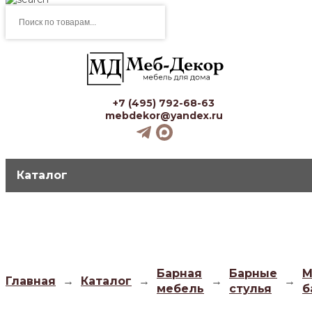
Поиск
товаров
+7 (495) 792-68-63
mebdekor@yandex.ru
Каталог
Барная
Барные
М
Главная
→
Каталог
→
→
→
мебель
стулья
б