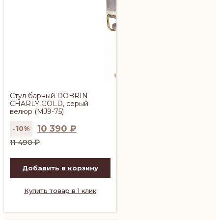
Стул барный DOBRIN
CHARLY GOLD, серый
велюр (MJ9-75)
10 390
₽
-10%
Первоначальная
Текущая
11 490
₽
цена
цена:
составляла
10
Добавить в корзину
11
390 ₽.
490 ₽.
Купить товар в 1 клик