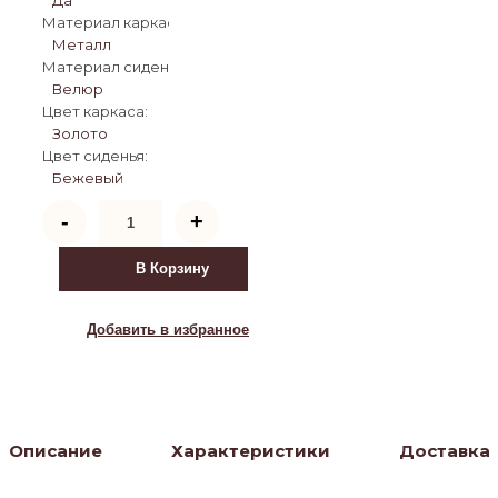
Материал каркаса:
Металл
Материал сиденья:
Велюр
Цвет каркаса:
Золото
Цвет сиденья:
Бежевый
Количество
-
+
товара
Табурет
барный
В Корзину
DOBRIN
BRUNO
GOLD
Добавить в избранное
(бежевый
велюр
(MJ9-
10))
Описание
Характеристики
Доставка