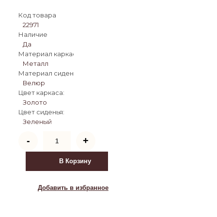
Код товара
22971
Наличие
Да
Материал каркаса:
Металл
Материал сиденья:
Велюр
Цвет каркаса:
Золото
Цвет сиденья:
Зеленый
Количество
-
+
товара
Полубарный
стул
В Корзину
Lusia
green
/
Добавить в избранное
gold