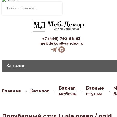
Поиск
товаров
+7 (495) 792-68-63
mebdekor@yandex.ru
Каталог
Барная
Барные
М
Главная
→
Каталог
→
→
→
мебель
стулья
б
Полубарный стул Lusia green / gold