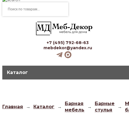
Поиск
товаров
+7 (495) 792-68-63
mebdekor@yandex.ru
Каталог
Барная
Барные
М
Главная
→
Каталог
→
→
→
мебель
стулья
б