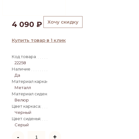
Хочу скидку
4 090
₽
Купить товар в 1 клик
Код товара
22258
Наличие
Да
Материал каркаса:
Металл
Материал сиденья:
Велюр
Цвет каркаса:
Черный
Цвет сиденья:
Серый
Количество
-
+
товара