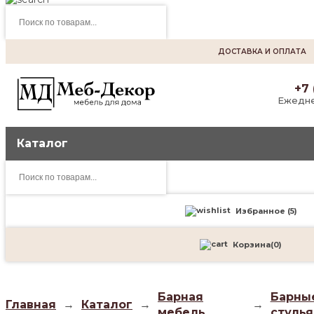
Поиск
товаров
ДОСТАВКА И ОПЛАТА
+7 
Ежедне
Каталог
Поиск
товаров
Избранное (
5
)
Корзина
(
0
)
Барная
Барны
Главная
→
Каталог
→
→
мебель
стулья