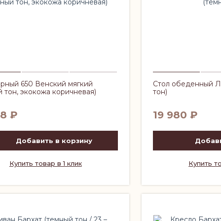
арный 650 Венский мягкий
Стол обеденный Л
й тон, экокожа коричневая)
тон)
68
₽
19 980
₽
Добавить в корзину
Добави
Купить товар в 1 клик
Купить то