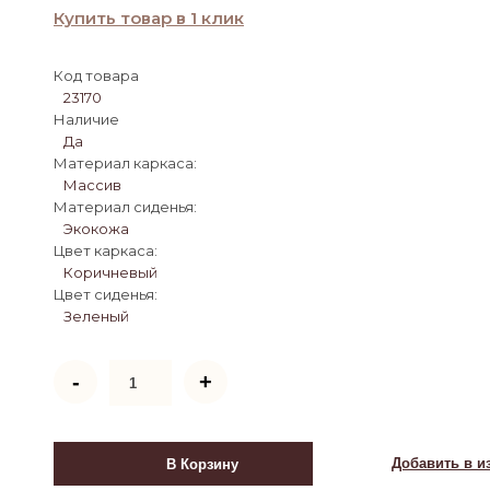
Купить товар в 1 клик
Код товара
23170
Наличие
Да
Материал каркаса:
Массив
Материал сиденья:
Экокожа
Цвет каркаса:
Коричневый
Цвет сиденья:
Зеленый
Количество
-
+
товара
Табурет
барный
750
Добавить в и
В Корзину
Венский
мягкий