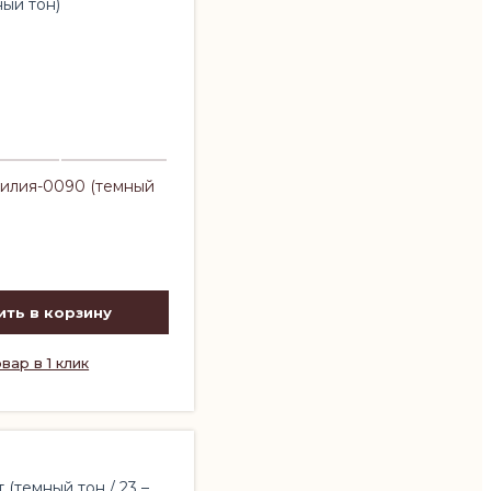
илия-0090 (темный
ть в корзину
вар в 1 клик