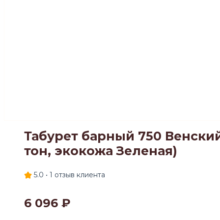
Табурет барный 750 Венски
тон, экокожа Зеленая)
5.0 •
1
отзыв клиента
6 096
₽