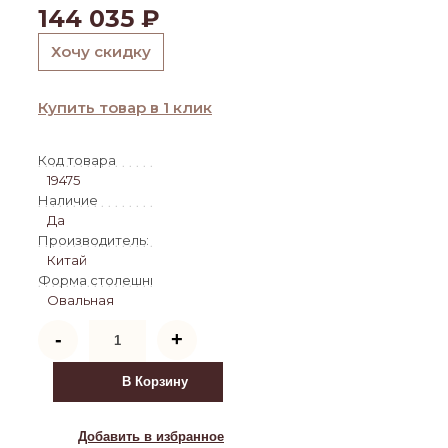
144 035
₽
Хочу скидку
Купить товар в 1 клик
Код товара
19475
Наличие
Да
Производитель:
Китай
Форма столешницы:
Овальная
Количество
-
+
товара
Стол
обеденный
В Корзину
Тренди
DT-
2889A,
Добавить в избранное